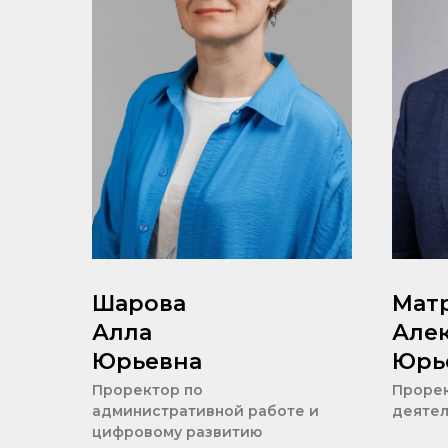
Шарова
Мат
Алла
Але
Юрьевна
Юрь
Проректор по
Прорек
административной работе и
деятел
цифровому развитию