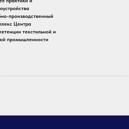
ел практики и
доустройства
бно-производственный
плекс Центра
петенции текстильной и
кой промышленности