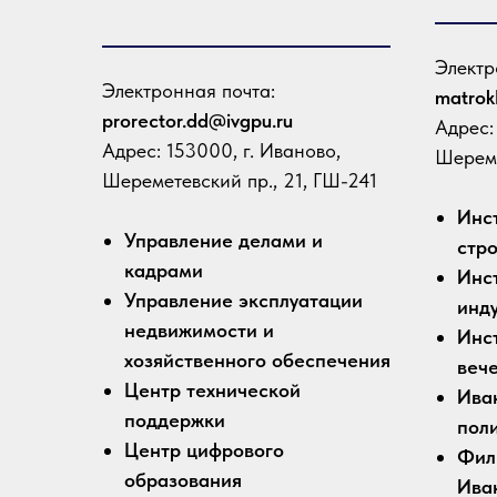
Электр
Электронная почта:
matrok
prorector.dd@ivgpu.ru
Адрес:
Адрес: 153000, г. Иваново,
Шереме
Шереметевский пр., 21, ГШ-241
Инст
Управление делами и
стро
кадрами
Инст
Управление эксплуатации
инд
недвижимости и
Инст
хозяйственного обеспечения
веч
Центр технической
Ива
поддержки
пол
Центр цифрового
Фили
образования
Ива