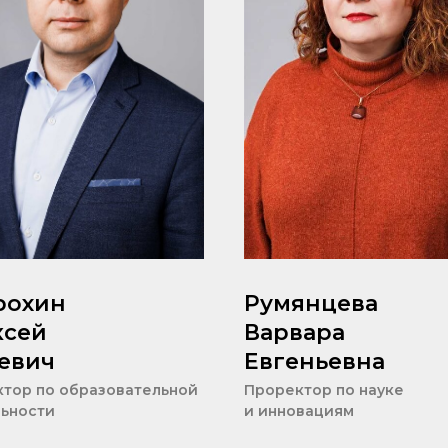
рохин
Румянцева
ксей
Варвара
евич
Евгеньевна
тор по образовательной
Проректор по науке
ьности
и инновациям