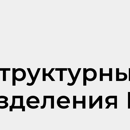
труктурн
зделения