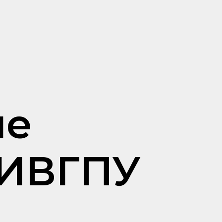
ые
 ИВГПУ