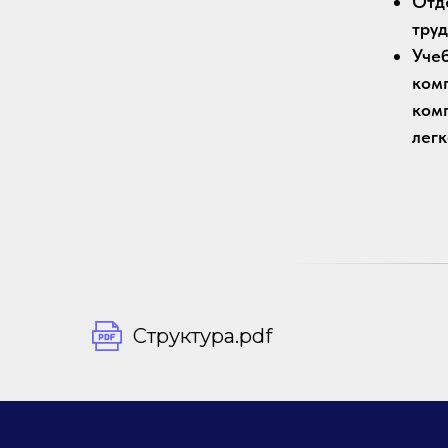
Отд
тру
Уче
ком
ком
лег
Структура.pdf