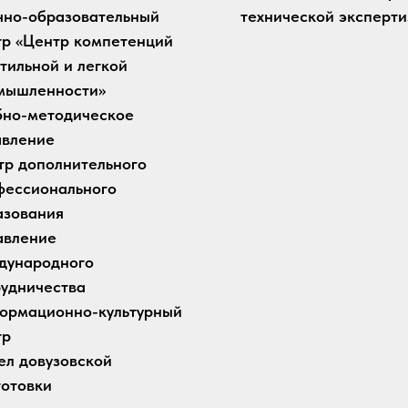
чно-образовательный
технической эксперт
тр «Центр компетенций
тильной и легкой
мышленности»
бно-методическое
авление
тр дополнительного
фессионального
азования
авление
дународного
рудничества
ормационно-культурный
тр
ел довузовской
готовки