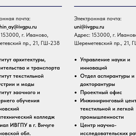
онная почта:
Электронная почта:
hin_ay@ivgpu.ru
uni@ivgpu.ru
 153000, г. Иваново,
Адрес: 153000, г. Иванов
тевский пр., 21, ГШ-238
Шереметевский пр., 21, 
итут архитектуры,
Управление науки и
ительства и транспорта
инноваций
итут текстильной
Отдел аспирантуры и
устрии и моды
докторантуры
итут заочного и
Проектный офис
ернего обучения
Инжиниринговый цен
новский
текстильной и легкой
итехнический колледж
промышленности
ал ИВГПУ в г. Вичуге
Центр научно-
новской обл.
исследовательских ра