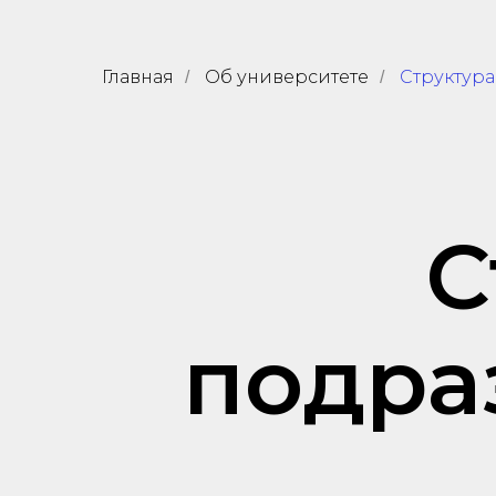
Главная
Об университете
Структура
/
/
С
подра